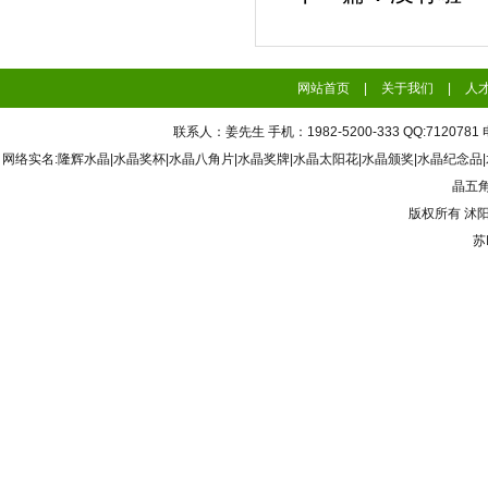
网站首页
|
关于我们
|
人
联系人：姜先生 手机：1982-5200-333 QQ:7120
网络实名:隆辉水晶|水晶奖杯|水晶八角片|水晶奖牌|水晶太阳花|水晶颁奖|水晶纪念品
晶五角
版权所有
沭
苏