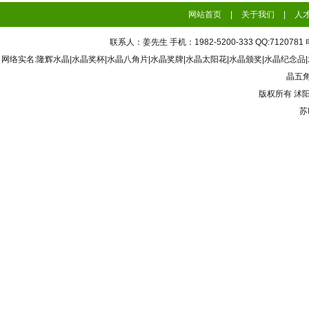
网站首页
|
关于我们
|
人
联系人：姜先生 手机：1982-5200-333 QQ:7120
网络实名:隆辉水晶|水晶奖杯|水晶八角片|水晶奖牌|水晶太阳花|水晶颁奖|水晶纪念品
晶五角
版权所有
沭
苏