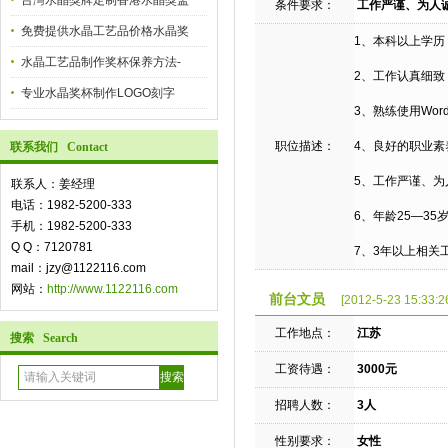
台灣水晶獎牌定制香港水晶獎盃
条件要求：
工作严谨、为人
免费提供水晶工艺品价格水晶奖
1、本科以上学
水晶工艺品制作奖杯保养方法-
2、工作认真细致
专业水晶奖杯制作LOGO刻字
3、熟练使用Wor
职位描述：
4、良好的职业
联系我们 Contact
5、工作严谨、
联系人：姜经理
电话：1982-5200-333
6、年龄25—3
手机：1982-5200-333
Q Q：7120781
7、3年以上相关
mail：jzy@1122116.com
网站：
http://www.1122116.com
前台文员
[2012-5-23 15:33:2
工作地点：
江苏
搜索 Search
工资待遇：
3000元
招聘人数：
3人
性别要求：
女性