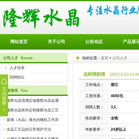
网站首页
关于公司
公告动态
产品展
公司人才 Recruit
你的位置：
首页
>
公司人才
人才培养
总经理助理
[2012-5-23 15:34
招聘职位
工作地点：
浙江
最新资讯 New
工资待遇：
4000元
隆辉水晶琉璃定做隆辉水晶金属
招聘人数：
3人
隆辉水晶奖杯定制隆辉水晶工艺
性别要求：
女性
玻璃（水晶）激光内雕机工作原
水晶工艺品的日常维护方法
年龄要求：
24岁以上