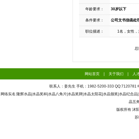
年龄要求：
30岁以下
条件要求：
公司文书信函处
职位描述：
1名，女性，主
总
网站首页
|
关于我们
|
人
联系人：姜先生 手机：1982-5200-333 QQ:7120
网络实名:隆辉水晶|水晶奖杯|水晶八角片|水晶奖牌|水晶太阳花|水晶颁奖|水晶纪念品
晶五角
版权所有
沭
苏