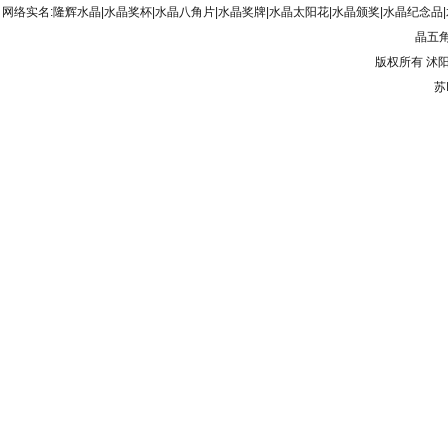
网络实名:隆辉水晶|水晶奖杯|水晶八角片|水晶奖牌|水晶太阳花|水晶颁奖|水晶纪念品
晶五角
版权所有
沭
苏